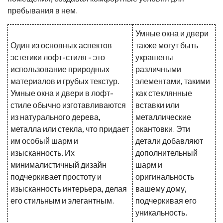
пребывания в нем.
Умные окна и двери
Один из основных аспектов
также могут быть
эстетики лофт-стиля - это
украшены
использование природных
различными
материалов и грубых текстур.
элементами, такими
Умные окна и двери в лофт-
как стеклянные
стиле обычно изготавливаются
вставки или
из натурального дерева,
металлические
металла или стекла, что придает
окантовки. Эти
им особый шарм и
детали добавляют
изысканность. Их
дополнительный
минималистичный дизайн
шарм и
подчеркивает простоту и
оригинальность
изысканность интерьера, делая
вашему дому,
его стильным и элегантным.
подчеркивая его
уникальность.