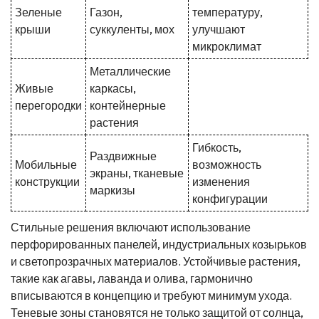
Зеленые
Газон,
температуру,
крыши
суккуленты, мох
улучшают
микроклимат
Металлические
Живые
каркасы,
перегородки
контейнерные
растения
Гибкость,
Раздвижные
Мобильные
возможность
экраны, тканевые
конструкции
изменения
маркизы
конфигурации
Стильные решения включают использование
перфорированных панелей, индустриальных козырьков
и светопрозрачных материалов. Устойчивые растения,
такие как агавы, лаванда и олива, гармонично
вписываются в концепцию и требуют минимум ухода.
Теневые зоны становятся не только защитой от солнца,