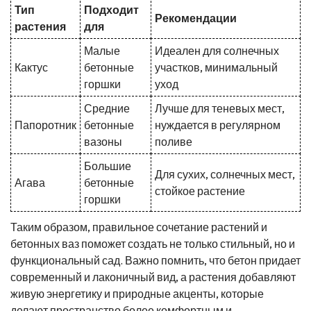
Тип
Подходит
Рекомендации
растения
для
Малые
Идеален для солнечных
Кактус
бетонные
участков, минимальный
горшки
уход
Средние
Лучше для теневых мест,
Папоротник
бетонные
нуждается в регулярном
вазоны
поливе
Большие
Для сухих, солнечных мест,
Агава
бетонные
стойкое растение
горшки
Таким образом, правильное сочетание растений и
бетонных ваз поможет создать не только стильный, но и
функциональный сад. Важно помнить, что бетон придает
современный и лаконичный вид, а растения добавляют
живую энергетику и природные акценты, которые
делают пространство более комфортным и