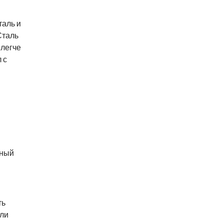
таль и
Сталь
 легче
 с
ьный
ть
или