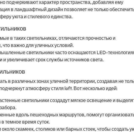
о подчеркивают характер пространства, добавляя ему
ация в ландшафтный дизайн позволяет не только обеспечит
феру уюта и стилевого единства.
ильников
мые в таких светильниках, отличаются прочностью и
 что важно для уличных условий.
мышленные светильники часто оснащаются LED-технология
и и увеличивает срок службы источников света.
ильников
 в различных зонах уличной территории, создавая не тол
подчеркнут атмосферу стиля loft. Вот несколько идей:
стенные светильники создадут мягкое освещение и выделя
забора.
ленные вдоль пешеходных маршрутов, помогут организоват
 в темное время суток.
 около скамеек, столиков или барных стоек, чтобы создать 