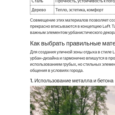
Сталь
Прочность, устойчивость к по
Дерево
Тепло, эстетика, комфорт
Совмещение этих материалов позволяет соз
прекрасно вписываются в концепцию Loft. Та
важным элементом урбанистического декора
Как выбрать правильные мат
Для создания уличной зоны отдыха в стиле 
урбан-дизайна и гармонично впишутся в пр
использованием грубых, но стильных элемен
общения в условиях города.
1. Использование металла и бетона