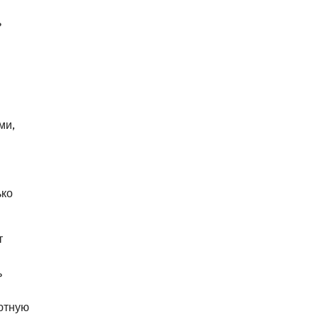
ь
ми,
ько
т
ь
уютную