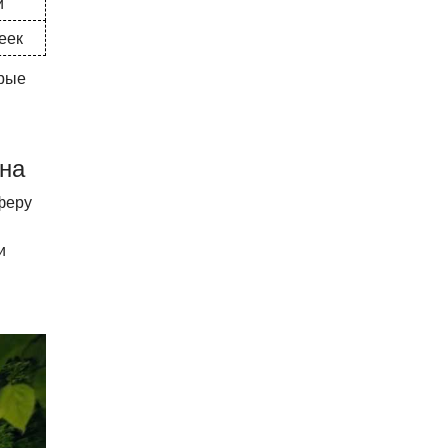
й
еек
орые
на
феру
и