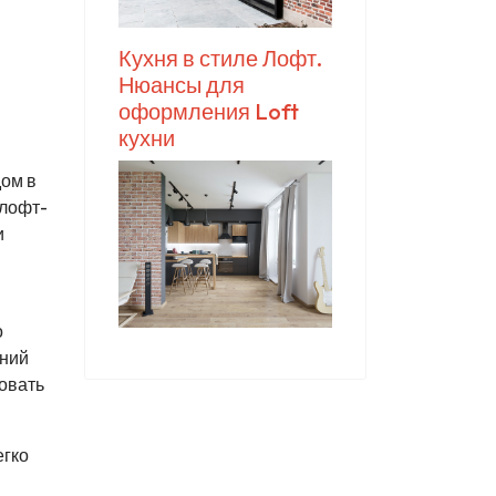
Кухня в стиле Лофт.
Нюансы для
оформления Loft
кухни
дом в
 лофт-
и
о
ений
зовать
егко