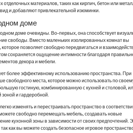
 отделочных материалов, таких как кирпич, бетон или метал
ид и добавляют привлекательной изюминки.
родном доме
одном доме очевидны. Во-первых, она способствует визуа
ние свободы. Вместо маленьких изолированных комнат вы
, которое позволяет свободно передвигаться и взаимодейст
 этом сохраняется ощущение интимности благодаря правильн
ементов декора и мебели.
ует более эффективному использованию пространства. При
ьше свободного места, которое можно использовать по своем
ольшую гостиную, комбинированную с кухней и столовой, и
 зоной и гардеробной.
легко изменять и перестраивать пространство в соответстви
можете свободно перемещать мебель, создавать новые
ние кухонной зоны в зависимости от своих предпочтений. 
, так как вы можете создать безопасное игровое пространств