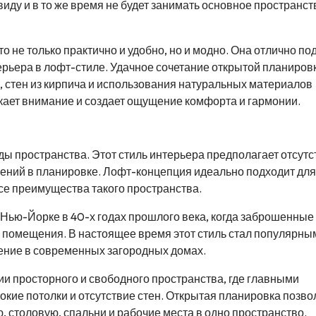
иду и в то же время не будет занимать основное пространст
о не только практично и удобно, но и модно. Она отлично по
ерьера в лофт-стиле. Удачное сочетание открытой планиров
, стен из кирпича и использования натуральных материалов
кает внимание и создает ощущение комфорта и гармонии.
ы пространства. Этот стиль интерьера предполагает отсутс
чений в планировке. Лофт-концепция идеально подходит для
се преимущества такого пространства.
Нью-Йорке в 40-х годах прошлого века, когда заброшенные
помещения. В настоящее время этот стиль стал популярны
нение в современных загородных домах.
и просторного и свободного пространства, где главными
кие потолки и отсутствие стен. Открытая планировка позво
, столовую, спальни и рабочие места в одно пространство.