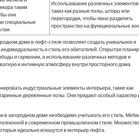
Использование различных элементов
екора таким
таких как разные полы, шторы или
обы они
перегородки, чтобы явно разделить
и специальные
пространство на функциональные зон
ытия.
ородном доме в лофт-стиле позволяет создать уникальное и
 индивидуальность и стиль его обитателей. Открытая планир
ободы и гармонии, а использование различных методов и
иватную и интимную атмосферу внутри просторного дома.
онировать индустриальные элементы интерьера, такие как
 старинные деревянные полы. Они придают особый характер 
и в загородном доме необходимо учитывать его стиль. Мебе
ыполненной в современном промышленном стиле. Множеств
оторые идеально впишутся в интерьер лофта.