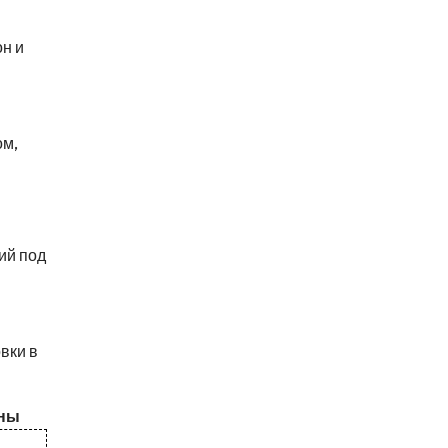
н и
ом,
ий под
вки в
оны