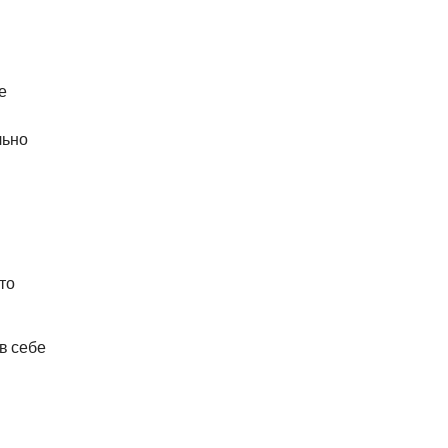
е
льно
то
в себе