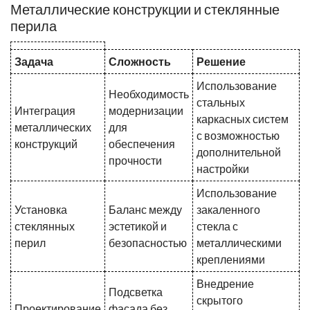
Металлические конструкции и стеклянные
перила
Задача
Сложность
Решение
Использование
Необходимость
стальных
Интеграция
модернизации
каркасных систем
металлических
для
с возможностью
конструкций
обеспечения
дополнительной
прочности
настройки
Использование
Установка
Баланс между
закаленного
стеклянных
эстетикой и
стекла с
перил
безопасностью
металлическими
креплениями
Внедрение
Подсветка
скрытого
Проектирование
фасада без