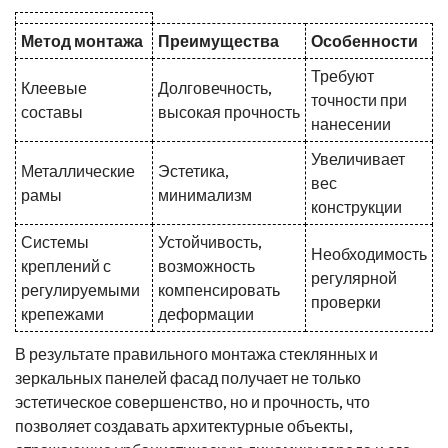
Метод монтажа
Преимущества
Особенности
Требуют
Клеевые
Долговечность,
точности при
составы
высокая прочность
нанесении
Увеличивает
Металлические
Эстетика,
вес
рамы
минимализм
конструкции
Системы
Устойчивость,
Необходимость
креплений с
возможность
регулярной
регулируемыми
компенсировать
проверки
крепежами
деформации
В результате правильного монтажа стеклянных и
зеркальных панелей фасад получает не только
эстетическое совершенство, но и прочность, что
позволяет создавать архитектурные объекты,