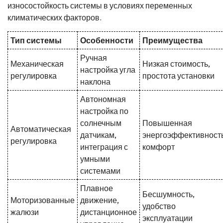
износостойкость системы в условиях переменных
климатических факторов.
Тип системы
Особенности
Преимущества
Ручная
Механическая
Низкая стоимость,
настройка угла
регулировка
простота установки
наклона
Автономная
настройка по
солнечным
Повышенная
Автоматическая
датчикам,
энергоэффективность
регулировка
интеграция с
комфорт
умными
системами
Плавное
Бесшумность,
Моторизованные
движение,
удобство
жалюзи
дистанционное
эксплуатации