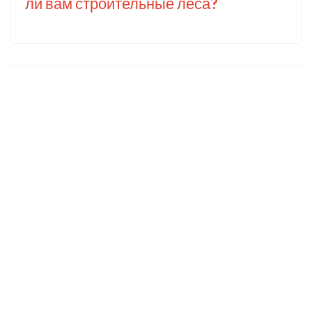
ли вам строительные леса?
Популярное
Лофт: что это такое +81 великолепных
идей интерьера в стиле Loft