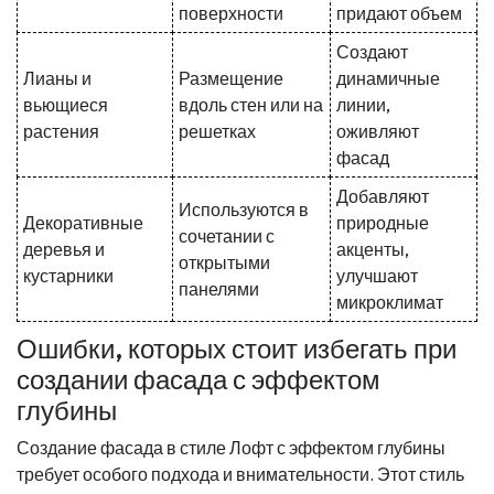
поверхности
придают объем
Создают
Лианы и
Размещение
динамичные
вьющиеся
вдоль стен или на
линии,
растения
решетках
оживляют
фасад
Добавляют
Используются в
Декоративные
природные
сочетании с
деревья и
акценты,
открытыми
кустарники
улучшают
панелями
микроклимат
Ошибки, которых стоит избегать при
создании фасада с эффектом
глубины
Создание фасада в стиле Лофт с эффектом глубины
требует особого подхода и внимательности. Этот стиль