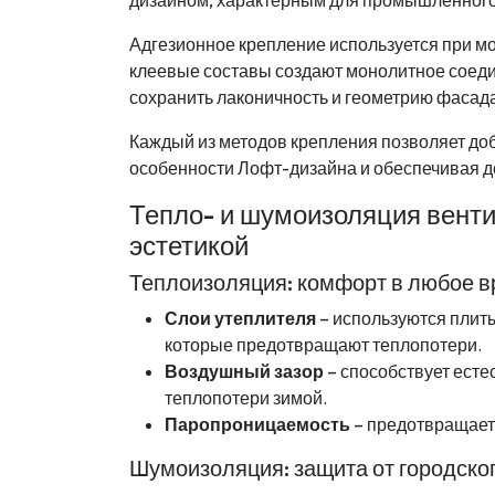
дизайном, характерным для промышленного
Адгезионное крепление используется при м
клеевые составы создают монолитное соедин
сохранить лаконичность и геометрию фасада
Каждый из методов крепления позволяет доб
особенности Лофт-дизайна и обеспечивая д
Тепло- и шумоизоляция вент
эстетикой
Теплоизоляция: комфорт в любое в
Слои утеплителя
– используются плиты
которые предотвращают теплопотери.
Воздушный зазор
– способствует есте
теплопотери зимой.
Паропроницаемость
– предотвращает 
Шумоизоляция: защита от городско