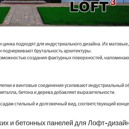
и цинка подходят для индустриального дизайна. Их матовые,
 подчеркивают брутальность архитектуры.
озможностью создания фактурных поверхностей, напомина
клепки и винтовые соединения усиливают индустриальный об
металла, бетона и дерева добавляет выразительности.
садам стильный и долговечный вид, соответствующий конц
их и бетонных панелей для Лофт-дизай