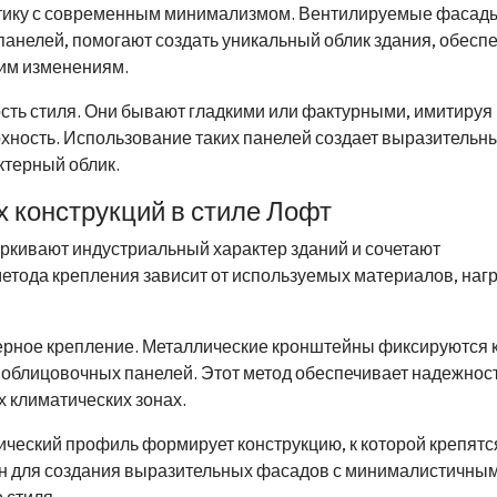
етику с современным минимализмом. Вентилируемые фасад
анелей, помогают создать уникальный облик здания, обесп
ким изменениям.
сть стиля. Они бывают гладкими или фактурными, имитируя
хность. Использование таких панелей создает выразительн
ктерный облик.
 конструкций в стиле Лофт
кивают индустриальный характер зданий и сочетают
етода крепления зависит от используемых материалов, нагр
ерное крепление. Металлические кронштейны фиксируются 
 облицовочных панелей. Этот метод обеспечивает надежност
х климатических зонах.
ический профиль формирует конструкцию, к которой крепятс
ен для создания выразительных фасадов с минималистичны