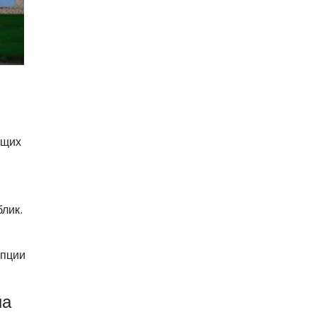
ющих
лик.
епции
на