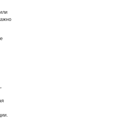
 или
важно
ие
,
ая
ции.