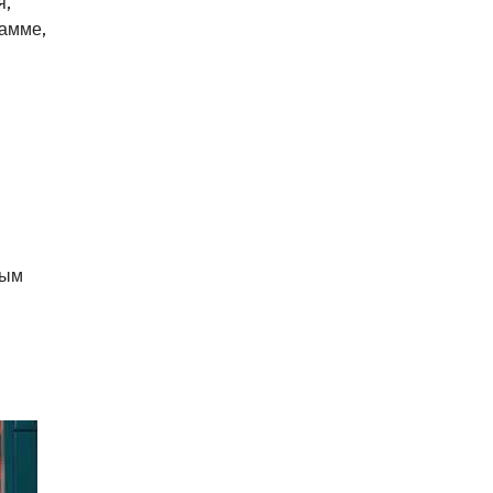
я,
гамме,
ным