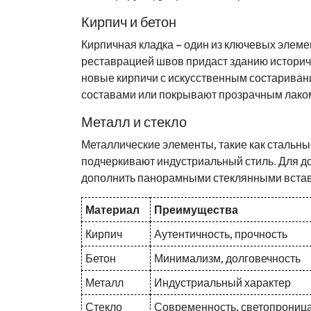
Кирпич и бетон
Кирпичная кладка – один из ключевых элеме
реставрацией швов придаст зданию историч
новые кирпичи с искусственным состарива
составами или покрывают прозрачным лако
Металл и стекло
Металлические элементы, такие как стальны
подчеркивают индустриальный стиль. Для 
дополнить панорамными стеклянными встав
Материал
Преимущества
Кирпич
Аутентичность, прочность
Бетон
Минимализм, долговечность
Металл
Индустриальный характер
Стекло
Современность, светопрониц