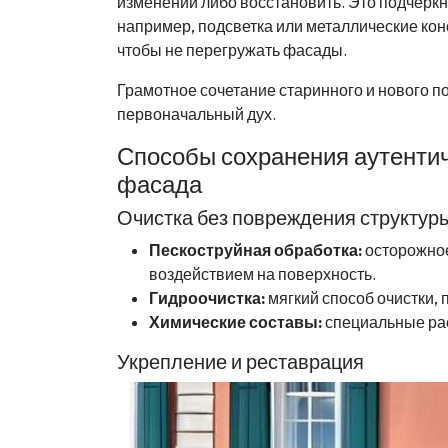
изменений либо восстановить. Это подчерк
например, подсветка или металлические ко
чтобы не перегружать фасады.
Грамотное сочетание старинного и нового по
первоначальный дух.
Способы сохранения аутентич
фасада
Очистка без повреждения структур
Пескоструйная обработка:
осторожное
воздействием на поверхность.
Гидроочистка:
мягкий способ очистки, 
Химические составы:
специальные рас
Укрепление и реставрация