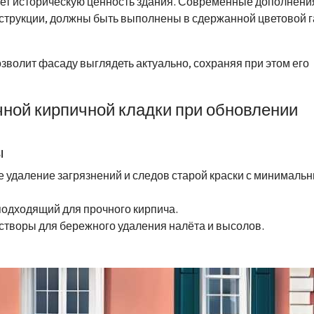
нет историческую ценность здания. Современные дополнени
нструкции, должны быть выполнены в сдержанной цветовой 
зволит фасаду выглядеть актуально, сохраняя при этом его
ной кирпичной кладки при обновлении
ы
 удаление загрязнений и следов старой краски с минималь
подходящий для прочного кирпича.
творы для бережного удаления налёта и высолов.