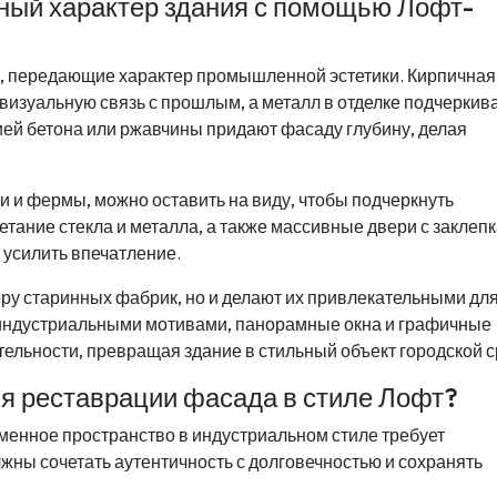
ный характер здания с помощью Лофт-
 передающие характер промышленной эстетики. Кирпичная
визуальную связь с прошлым, а металл в отделке подчеркив
ией бетона или ржавчины придают фасаду глубину, делая
и и фермы, можно оставить на виду, чтобы подчеркнуть
етание стекла и металла, а также массивные двери с заклеп
т усилить впечатление.
у старинных фабрик, но и делают их привлекательными дл
индустриальными мотивами, панорамные окна и графичные
льности, превращая здание в стильный объект городской с
я реставрации фасада в стиле Лофт?
енное пространство в индустриальном стиле требует
ны сочетать аутентичность с долговечностью и сохранять