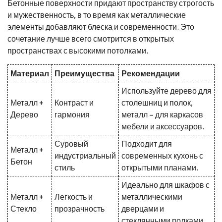
Бетонные поверхности придают пространству строгость
и мужественность, в то время как металлические
элементы добавляют блеска и современности. Это
сочетание лучше всего смотрится в открытых
пространствах с высокими потолками.
Материал
Преимущества
Рекомендации
Используйте дерево для
Металл +
Контраст и
столешниц и полок,
Дерево
гармония
металл – для каркасов
мебели и аксессуаров.
Суровый
Подходит для
Металл +
индустриальный
современных кухонь с
Бетон
стиль
открытыми планами.
Идеально для шкафов с
Металл +
Легкость и
металлическими
Стекло
прозрачность
дверцами и
стеклянными полками.