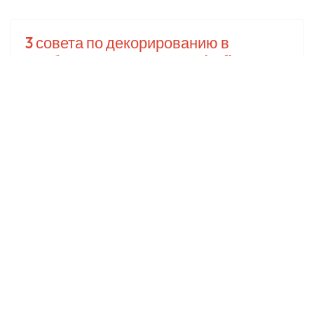
3 совета по декорированию в
комбинированных зонах: Loft
Популярное
Лофт: что это такое +81 великолепных
идей интерьера в стиле Loft