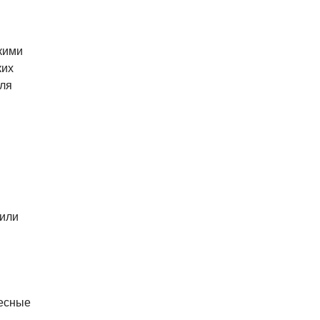
кими
ких
для
 или
весные