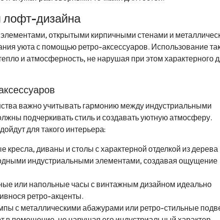
я лофт-дизайна
и элементами, открытыми кирпичными стенами и металличес
ания уюта с помощью ретро-аксессуаров. Использование та
тепло и атмосферность, не нарушая при этом характерного 
аксессуаров
нства важно учитывать гармонию между индустриальными
олжны подчеркивать стиль и создавать уютную атмосферу.
дойдут для такого интерьера:
е кресла, диваны и столы с характерной отделкой из дерева
олодными индустриальными элементами, создавая ощущение
ные или напольные часы с винтажным дизайном идеально
ривнося ретро-акценты.
мпы с металлическими абажурами или ретро-стильные под
ют в помещение, не нарушая его индустриальный характер.