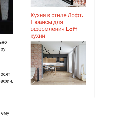
Кухня в стиле Лофт.
Нюансы для
оформления Loft
кухни
ьно
ру,
в
носят
рафии,
 ему