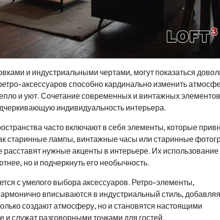
овками и индустриальными чертами, могут показаться довол
ретро-аксессуаров способно кардинально изменить атмосфе
 тепло и уют. Сочетание современных и винтажных элементо
одчеркивающую индивидуальность интерьера.
странства часто включают в себя элементы, которые прив
 как старинные лампы, винтажные часы или старинные фотог
е расставят нужные акценты в интерьере. Их использование
ютнее, но и подчеркнуть его необычность.
ется с умелого выбора аксессуаров. Ретро-элементы,
 гармонично вписываются в индустриальный стиль, добавляя
только создают атмосферу, но и становятся настоящими
 и служат разговорными точками для гостей.