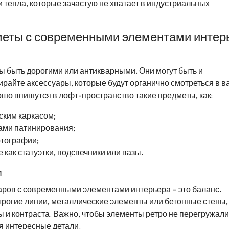
и тепла, которые зачастую не хватает в индустриальных
дметы с современными элементами интер
 быть дорогими или антикварными. Они могут быть и
ирайте аксессуары, которые будут органично смотреться в 
ошо впишутся в лофт-пространство такие предметы, как:
ским каркасом;
ами патинирования;
отографии;
как статуэтки, подсвечники или вазы.
м
аров с современными элементами интерьера – это баланс.
трогие линии, металлические элементы или бетонные стены,
 и контраста. Важно, чтобы элементы ретро не перегружали
я интересные детали.