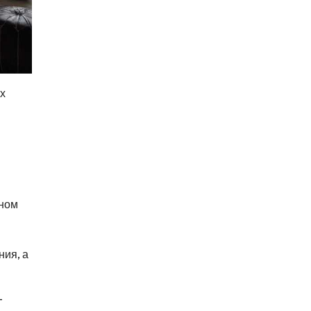
х
жном
ия, а
-