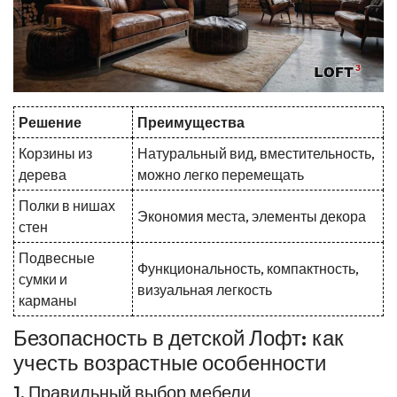
Решение
Преимущества
Корзины из
Натуральный вид, вместительность,
дерева
можно легко перемещать
Полки в нишах
Экономия места, элементы декора
стен
Подвесные
Функциональность, компактность,
сумки и
визуальная легкость
карманы
Безопасность в детской Лофт: как
учесть возрастные особенности
1. Правильный выбор мебели