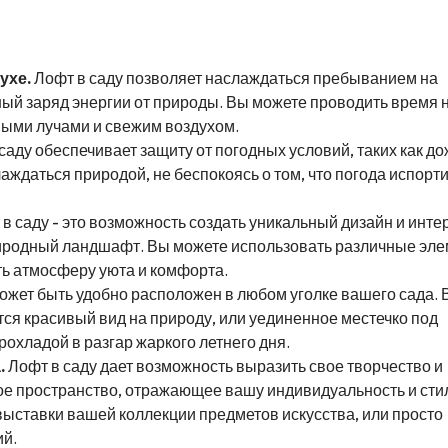
ухе.
Лофт в саду позволяет наслаждаться пребыванием на
ый заряд энергии от природы. Вы можете проводить время 
ными лучами и свежим воздухом.
саду обеспечивает защиту от погодных условий, таких как до
аждаться природой, не беспокоясь о том, что погода испорт
в саду - это возможность создать уникальный дизайн и инте
риродный ландшафт. Вы можете использовать различные эл
ть атмосферу уюта и комфорта.
ожет быть удобно расположен в любом уголке вашего сада. 
тся красивый вид на природу, или уединенное местечко под
охладой в разгар жаркого летнего дня.
.
Лофт в саду дает возможность выразить свое творчество и
ое пространство, отражающее вашу индивидуальность и сти
выставки вашей коллекции предметов искусства, или просто
ий.