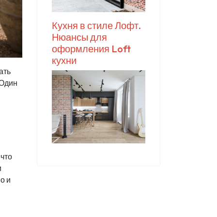
Кухня в стиле Лофт.
Нюансы для
оформления Loft
кухни
ать
 Один
 что
и
о и