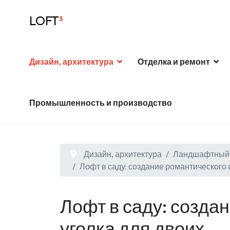
LOFT
³
Дизайн, архитектура
Отделка и ремонт
Промышленность и производство
Дизайн, архитектура
Ландшафтный 
Лофт в саду: создание романтического 
Лофт в саду: созда
уголка для двоих