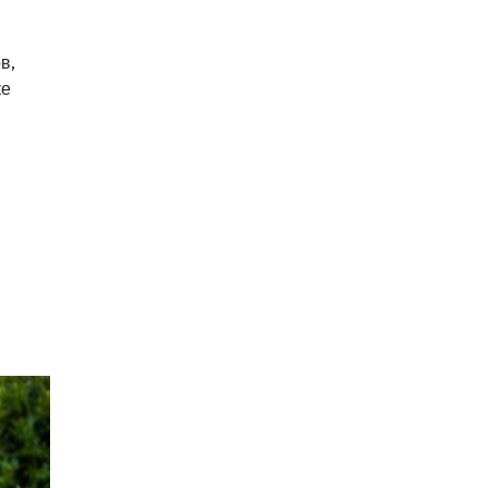
в,
ке