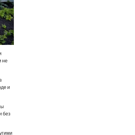
и
и не
в
оде и
ны
и без
ругими