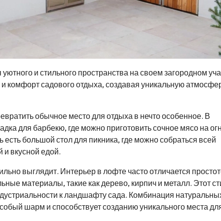
 уютного и стильного пространства на своем загородном уча
ля и комфорт садового отдыха, создавая уникальную атмосфе
ревратить обычное место для отдыха в нечто особенное. В
адка для барбекю, где можно приготовить сочное мясо на ог
ь есть большой стол для пикника, где можно собраться всей
 и вкусной едой.
тильно выглядит. Интерьер в лофте часто отличается простот
ные материалы, такие как дерево, кирпич и металл. Этот ст
дустриальности к ландшафту сада. Комбинация натуральны
собый шарм и способствует созданию уникального места дл