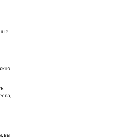
чные
Важно
ть
есла,
м, вы