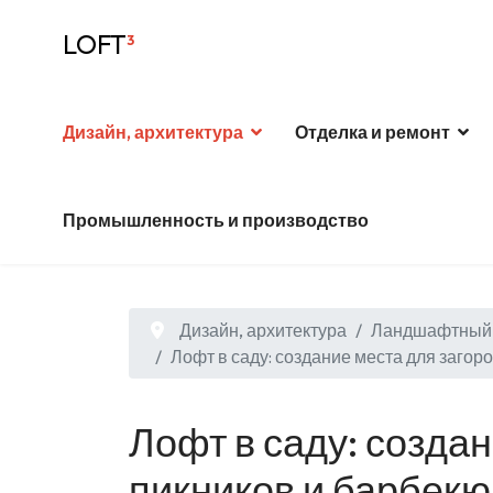
LOFT
³
Дизайн, архитектура
Отделка и ремонт
Промышленность и производство
Дизайн, архитектура
Ландшафтный 
Лофт в саду: создание места для загор
Лофт в саду: созда
пикников и барбекю