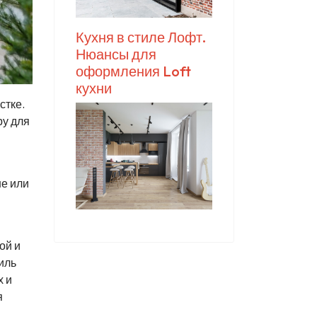
Кухня в стиле Лофт.
Нюансы для
оформления Loft
кухни
стке.
ру для
не или
ой и
иль
х и
я