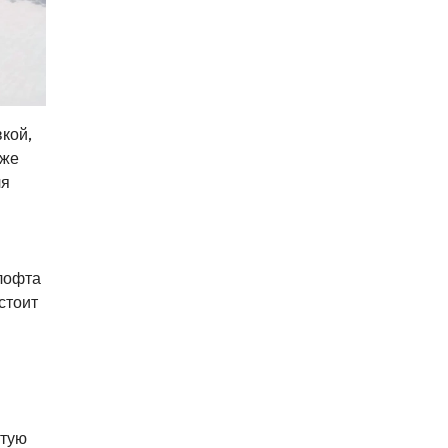
вкой,
кже
ля
лофта
стоит
ытую