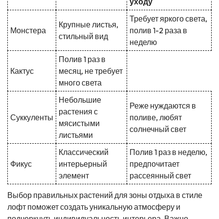
уходу
Требует яркого света,
Крупные листья,
Монстера
полив 1-2 раза в
стильный вид
неделю
Полив 1 раз в
Кактус
месяц, не требует
много света
Небольшие
Реже нуждаются в
растения с
Суккуленты
поливе, любят
мясистыми
солнечный свет
листьями
Классический
Полив 1 раз в неделю,
Фикус
интерьерный
предпочитает
элемент
рассеянный свет
Выбор правильных растений для зоны отдыха в стиле
лофт поможет создать уникальную атмосферу и
подчеркнуть индивидуальность интерьера. Важно