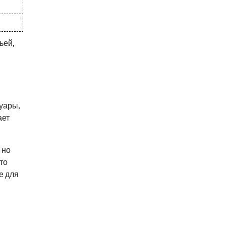
ьей,
уары,
ает
 но
то
е для