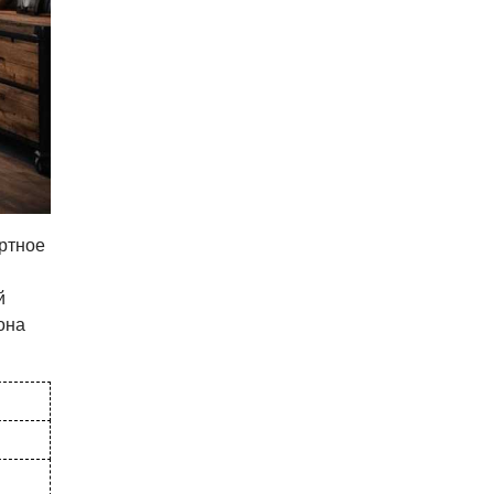
ортное
й
она