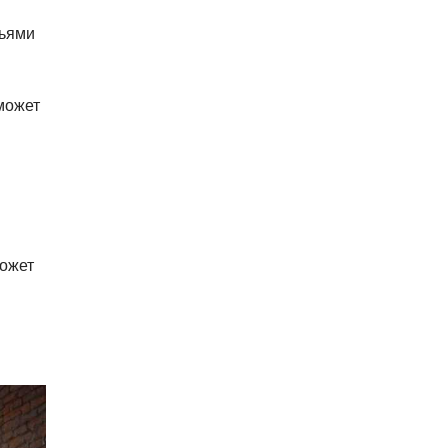
ньями
может
может