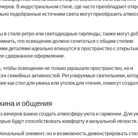
черов. В индустриальном стиле, где часто преобладают отк
ьно подобранные источники света могут преобразить атмос
ы в стиле ретро или светодиодные гирлянды, также могут до
омнить, что освещение должно сочетаться с общим стилем:
ими деталями идеально впишутся в пространство с открыты
лее сдержанное оформление.
 чтобы освещение не только украшало пространство, но и
сех семейных активностей. Регулируемые светильники, кот
е как стол для ужина или уголок для чтения, помогут создат
ужина и общения
 вечеров важно создать атмосферу уюта и гармонии. Для у
орые будут способствовать комфорту и визуальной легкости.
циональный элемент, но и возможность демонстрировать ст