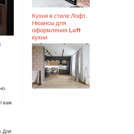
Кухня в стиле Лофт.
Нюансы для
оформления Loft
кухни
х
но
т вам
. Для