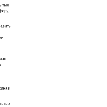
рытые
феру,
бавить
ми
орые
ь
жина и
ильные