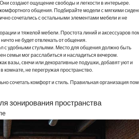
 Они создают ощущение свободы и легкости в интерьере.
 комфортного общения. Подбирайте модели с мягкими сиде
ично сочетались с остальными элементами мебели и не
орации и тяжелой мебели. Простота линий и аксессуаров по
ничто не будет отвлекать от общения.
ол с удобными стульями. Место для общения должно быть
ен семьи мог расслабиться и насладиться вечером.
 как вазы, свечи или декоративные подушки, добавят уют и
 в комнате, не перегружая пространство.
льно сочетать комфорт и стиль. Правильная организация по
ля зонирования пространства
ле