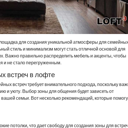
я площадка для создания уникальной атмосферы для семейны
ьный стиль и минимализм могут стать отличной основой для
их. Важно правильно распределить мебель и акценты, чтобы
я и не стало перегруженным.
ых встреч в лофте
йных встреч требует внимательного подхода, поскольку важ
ю и уюту. Выбор зоны для общения будет зависеть от
 вашей семьи. Вот несколько рекомендаций, которые помогу
ие потолки, что дает свободу для создания зоны для встреч