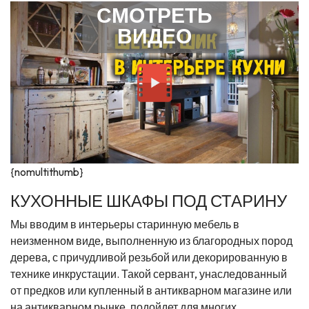
СМОТРЕТЬ
ВИДЕО
{nomultithumb}
КУХОННЫЕ ШКАФЫ ПОД СТАРИНУ
Мы вводим в интерьеры старинную мебель в
неизменном виде, выполненную из благородных пород
дерева, с причудливой резьбой или декорированную в
технике инкрустации. Такой сервант, унаследованный
от предков или купленный в антикварном магазине или
на антикварном рынке, подойдет для многих