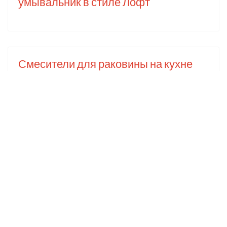
умывальник в стиле Лофт
Смесители для раковины на кухне
для Loft интерьера
Популярное
Лофт: что это такое +81 великолепных
идей интерьера в стиле Loft