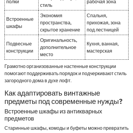
полки
рабочая зона
стиль
Экономия
Спальня,
Встроенные
пространства,
прихожая, зона
шкафы
скрытое хранение
под лестницей
Оригинальность,
Подвесные
Кухня, ванная,
дополнительное
конструкции
мастерская
место
Грамотно организованные настенные конструкции
помогают поддерживать порядок и подчеркивают стиль
загородного дома в духе лофт.
Как адаптировать винтажные
предметы под современные нужды?
Встроенные шкафы из антикварных
предметов
Старинные шкафы, комоды и буфеты можно превратить