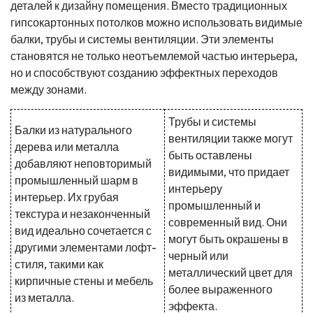
деталей к дизайну помещения. Вместо традиционных
гипсокартонных потолков можно использовать видимые
балки, трубы и системы вентиляции. Эти элементы
становятся не только неотъемлемой частью интерьера,
но и способствуют созданию эффектных переходов
между зонами.
Трубы и системы
Балки из натурального
вентиляции также могут
дерева или металла
быть оставлены
добавляют неповторимый
видимыми, что придает
промышленный шарм в
интерьеру
интерьер. Их грубая
промышленный и
текстура и незаконченный
современный вид. Они
вид идеально сочетается с
могут быть окрашены в
другими элементами лофт-
черный или
стиля, такими как
металлический цвет для
кирпичные стены и мебель
более выраженного
из металла.
эффекта.