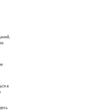
даний,
за
ие
ься в
я
десь