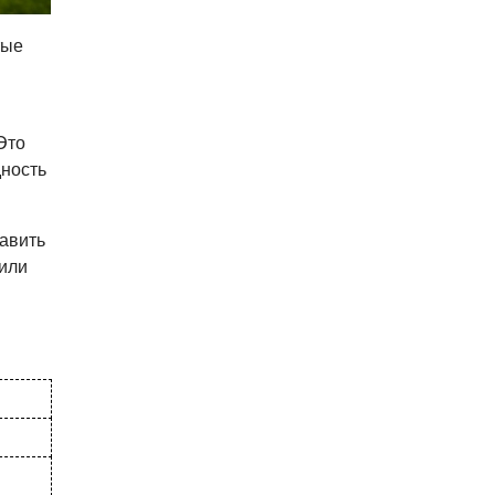
тые
Это
дность
бавить
 или