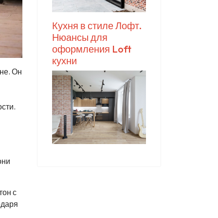
Кухня в стиле Лофт.
Нюансы для
оформления Loft
кухни
не. Он
сти.
они
тон с
одаря