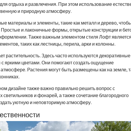
для отдыха и развлечения. При этом использование естест
ственную и природную атмосферу.
е материалы и элементы, такие как металл и дерево, чтоб
. Простые и лаконичные формы, открытые конструкции и бе
 оформлении. Также важным элементом стиля Лофт являетс
ментов, таких как лестницы, перила, арки и колонны.
ет растительность. Здесь часто используются декоративные
я с яркими цветами. Они помогают создать ощущение
атмосфере. Растения могут быть размещены как на земле, т
конниках.
ом дизайне также важно правильно решить вопрос с
светильников и фонарей, а также сочетание благородного
создать уютную и неповторимую атмосферу.
тественности