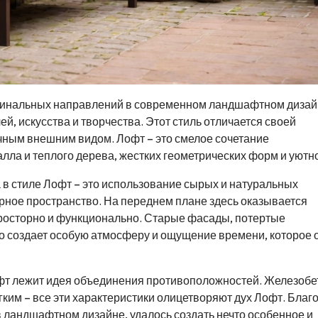
игинальных направлений в современном ландшафтном дизай
, искусства и творчества. Этот стиль отличается своей
чным внешним видом. Лофт – это смелое сочетание
ла и теплого дерева, жестких геометрических форм и уютно
 стиле Лофт – это использование сырых и натуральных
рное пространство. На переднем плане здесь оказывается
просторно и функционально. Старые фасады, потертые
то создает особую атмосферу и ощущение времени, которое 
фт лежит идея объединения противоположностей. Железобе
гким – все эти характеристики олицетворяют дух Лофт. Благ
в ландшафтном дизайне, удалось создать нечто особенное и