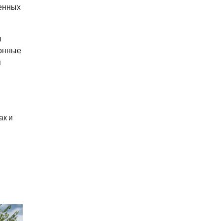
венных
ы
тонные
я
ак и