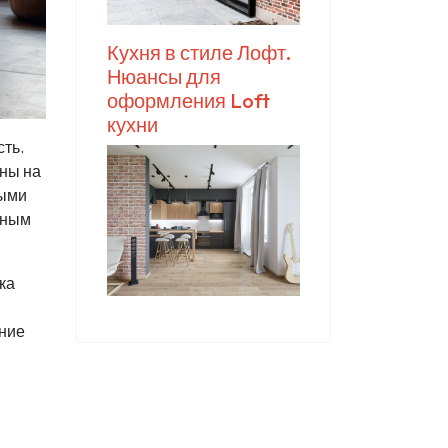
Кухня в стиле Лофт.
Нюансы для
оформления Loft
кухни
ть.
ны на
ными
ьным
ка
ение