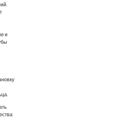
ний.
т
е и
убы
ановку
ьца.
ать
ества