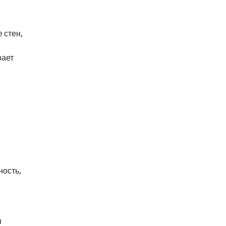
 стен,
рает
ность,
я