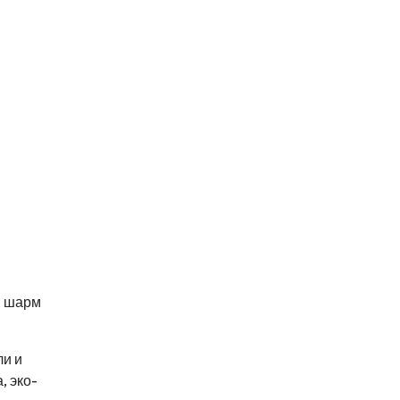
й шарм
ли и
, эко-