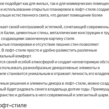
ое подойдет как для жилых, так и для коммерческих помеще
к и использование открытых планировок в лофт-стиле создае
ольше естественного света, что делает помещение более
кает своей неотразимой эстетикой, сочетающей современны
 балки, цементные стены, металлические конструкции и тр
, создающими законченную картину стиля.
рытые планировки и отсутствие лишних стен позволяют
 В лофт-стиле просто и удобно разместить различные
мальный комфорт.
тся своей особой атмосферой и создает неповторимую обст
использовать разнообразные декоративные элементы и
иле становится уникальным и отражает личность его владел
чные решения и элементы декора в лофт-стиле, можно созд
рый будет радовать своего владельца долгие годы. Преимущ
ранство и добавить в него современный и элегантный шарм.
офт-стиле