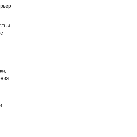
ерьер
сть и
же
ки,
ения
и
.