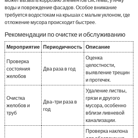
воды и повреждение фасадов. Особое внимание
требуется водостокам на крышах с малым уклоном, где
отложение мусора происходит быстрее.
Рекомендации по очистке и обслуживанию
Мероприятие
Периодичность
Описание
Оценка
Проверка
целостности,
состояния
Два раза в год
выявление трещин
желобов
и протечек.
Удаление листвы,
Очистка
грязи и другого
Два-три раза в
желобов и
мусора, особенно
год
труб
вблизи ливневой
канализации.
Проверка наклона