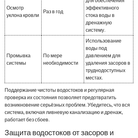
для обеспечения
Осмотр
эффективного
Раз в год
уклона кровли
стока воды в
дренажную
систему.
Использование
воды под
Промывка
По мере
давлением для
системы
необходимости
удаления засоров в
труднодоступных
местах.
Поддержание чистоты водостоков и регулярная
проверка их состояния позволяет предотвратить
возникновение серьёзных проблем. Убедитесь, что вся
система, включая ливневую канализацию и дренаж,
работает без сбоев.
Защита водостоков от засоров и