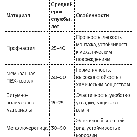
Средний
срок
Материал
Особенности
службы,
лет
Прочность, легкость
монтажа, устойчивость
Профнастил
25–40
к механическим
повреждениям
Герметичность,
Мембранная
30–50
высокая стойкость к
ПВХ-кровля
химическим веществам
Битумно-
Эластичность, удобство
полимерные
15–25
укладки, защита от
материалы
влаги
Эстетичный внешний
Металлочерепица
30–50
вид, устойчивость к
коррозии