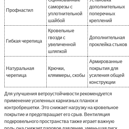
саморезы с
дополнительных
Профнастил
уплотнительной
поперечных
шайбой
креплений
Кровельные
гвозди с
Дополнительная
Гибкая черепица
увеличенной
проклейка стыков
шляпкой
Армированные
Натуральная
Крючки,
покрытия для
черепица
кляммеры, скобы
усиления общей
конструкции
Для улучшения ветроустойчивости рекомендуется
применение усиленных карнизных планок и
контробрешетки. Это снижает нагрузку на кровельное
покрытие и предотвращает его срыв. Вентиляция
подкровельного пространства также играет важную
роль: она снижает паровое давление, уменьшая риск