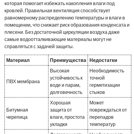
которая помогает избежать накопления влаги под
кровлей. Правильная вентиляция способствует
равномерному распределению температуры и влаги в
помещении, что снижает риск образования конденсата и
плесени. Без достаточной циркуляции воздуха даже
самые водоотталкивающие материалы могут не
справляться с задачей защиты.
Материал
Преимущества
Недостатки
Высокая
Необходимость
устойчивость к
точной
ПВХ мембрана
воде и парам,
герметизации
долговечность
стыков
Хорошая
Может
Битумная
защита от
повреждаться от
черепица
влаги, простота
перепадов
укладки
температур