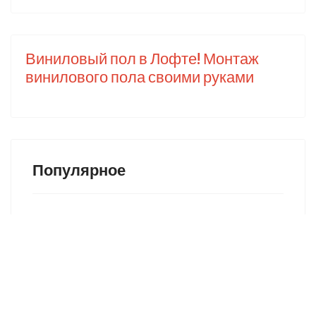
Виниловый пол в Лофте! Монтаж
винилового пола своими руками
Популярное
Лофт: что это такое +81 великолепных
идей интерьера в стиле Loft