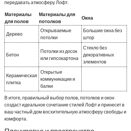
передавать атмосферу Лофт.
Материалы
Материалы для
Окна
для полов
потолков
Открываемые
Большие окна без
Дерево
потолки
штор
Стекло без
Потолки из досок
Бетон
декоративных
или гипсокартона
элементов
Открытые
Керамическая
коммуникации и
плитка
балки
В итоге, правильный выбор полов, потолков и окон
создаст идеальное сочетание стилей Лофт и принесет в
ваш частный дом восхитительную атмосферу свободы и
комфорта.
Планировка и пространство