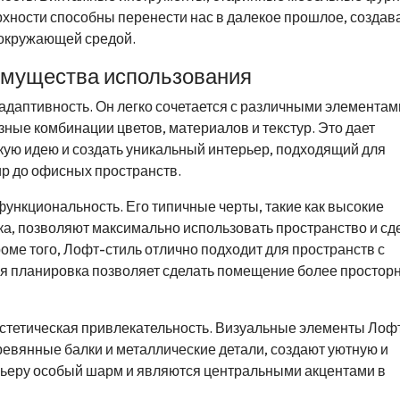
ности способны перенести нас в далекое прошлое, создав
 окружающей средой.
имущества использования
адаптивность. Он легко сочетается с различными элементам
зные комбинации цветов, материалов и текстур. Это дает
ую идею и создать уникальный интерьер, подходящий для
ир до офисных пространств.
функциональность. Его типичные черты, такие как высокие
ка, позволяют максимально использовать пространство и сд
ме того, Лофт-стиль отлично подходит для пространств с
тая планировка позволяет сделать помещение более простор
эстетическая привлекательность. Визуальные элементы Лоф
еревянные балки и металлические детали, создают уютную и
рьеру особый шарм и являются центральными акцентами в