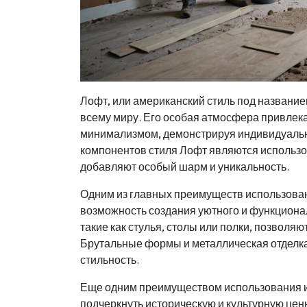
Лофт, или американский стиль под название
всему миру. Его особая атмосфера привлек
минимализмом, демонстрируя индивидуально
компонентов стиля Лофт являются использо
добавляют особый шарм и уникальность.
Одним из главных преимуществ использован
возможность создания уютного и функционал
такие как стулья, столы или полки, позволяю
Брутальные формы и металлическая отделк
стильность.
Еще одним преимуществом использования и
подчеркнуть историческую и культурную це