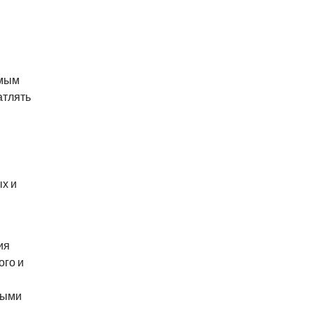
амым
атлять
х и
ия
ого и
ными