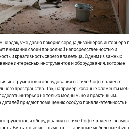
м чердак, уже давно покорил сердца дизайнеров интерьера 
ает внимание своей природной непосредственностью и
сть и креативность своего владельца. Одним из важных
вание интересных инструментов и оборудования, которые
ия инструментов и оборудования в стиле Лофт является
ьного пространства. Так, например, кованые элементы меб
т сделать интерьер не только модным, но и практичным.
а деталей придают помещению особую привлекательность и
нструментов и оборудования в стиле Лофт является возмо
нность. Винтажные инструменты, старинные мебельные фур