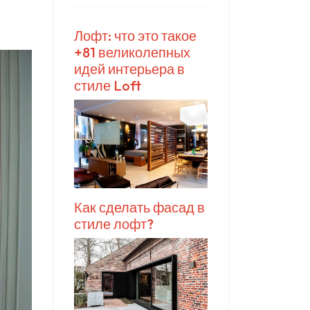
Лофт: что это такое
+81 великолепных
идей интерьера в
стиле Loft
Как сделать фасад в
стиле лофт?