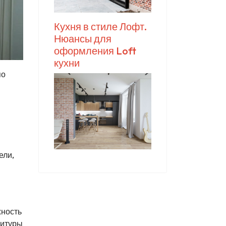
Кухня в стиле Лофт.
Нюансы для
оформления Loft
кухни
по
ели,
жность
нитуры