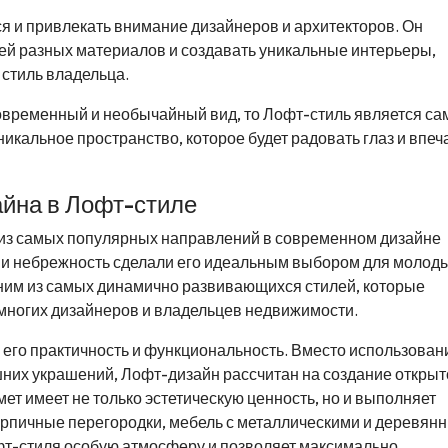
я и привлекать внимание дизайнеров и архитекторов. Он
ей разных материалов и создавать уникальные интерьеры,
 стиль владельца.
современный и необычайный вид, то Лофт-стиль является с
икальное пространство, которое будет радовать глаз и впеч
айна в Лофт-стиле
 из самых популярных направлений в современном дизайне
ь и небрежность сделали его идеальным выбором для молоды
дним из самых динамично развивающихся стилей, которые
многих дизайнеров и владельцев недвижимости.
 его практичность и функциональность. Вместо использован
них украшений, Лофт-дизайн рассчитан на создание открыт
ет имеет не только эстетическую ценность, но и выполняет
рпичные перегородки, мебель с металлическими и деревян
офт-стиля особую атмосферу и позволяет максимально