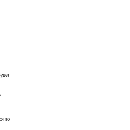
будет
,
ся по