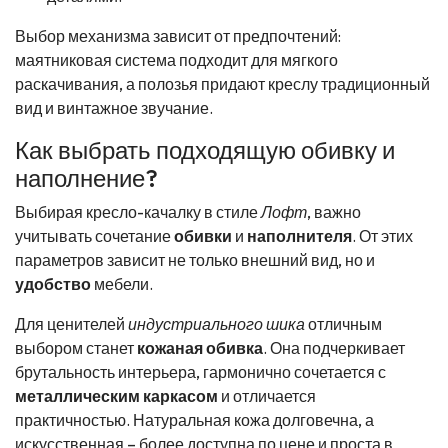
Выбор механизма зависит от предпочтений:
маятниковая система подходит для мягкого
раскачивания, а полозья придают креслу традиционный
вид и винтажное звучание.
Как выбрать подходящую обивку и
наполнение?
Выбирая кресло-качалку в стиле
Лофт
, важно
учитывать сочетание
обивки
и
наполнителя
. От этих
параметров зависит не только внешний вид, но и
удобство
мебели.
Для ценителей
индустриального шика
отличным
выбором станет
кожаная обивка
. Она подчеркивает
брутальность интерьера, гармонично сочетается с
металлическим каркасом
и отличается
практичностью. Натуральная кожа долговечна, а
искусственная – более доступна по цене и проста в